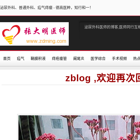
泌尿外科、普通外科、疝气痔瘘 - 德高医粹，知行和一！
泌尿外科医师的博客,医师同行互
首页
疝气
鞘膜积液
痔疮瘘管
阑尾炎
医学综合
手术视频
热
zblog ,欢迎再